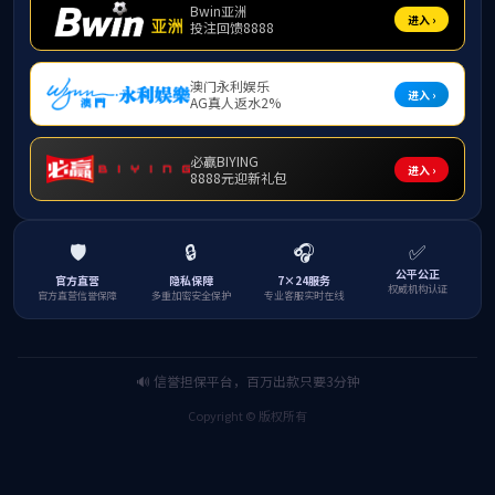
6
位
学部学术带头人及骨干教师
6场
不同领域的学术前沿讲座
Zoom线上会议和伟德体育官网视频号同步直播
吸引观众
10000余人次
，引起广泛关注