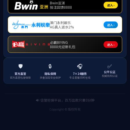
今年，“全国高校黄大年式教师团队”创建迈入第十个
年头。日前，十一支全国教育学“黄大年式教师团队”齐聚
BV伟德官方网站，共同探讨如何通过凝练总结团队建设经
验，推动中国教育学建构自主知识体系。据悉，这是“全国
高校黄大年式教师团队”创建以来，同一学科所有团队首次
跨批次聚首，围绕共同学术命题展开深度对话。
会上，与会人员达成共识：“中国教育学自主知识体系
的建构，既需要一颗纯粹而博大的心，也需要扎根中国大
地数十年如一日的坚守。”
BV伟德官方网站党委副书记朱军文
认为，“黄大年式
教师团队”的核心特征不是单纯的师德好或科研强，而是一
群人以共同的价值信念组织起来，把论文写在祖国大地
上，在一个方向上长期扎根、持续积累、代际传承。其建
设不只是一项荣誉的认定，更是一套扎根中国大地、回应