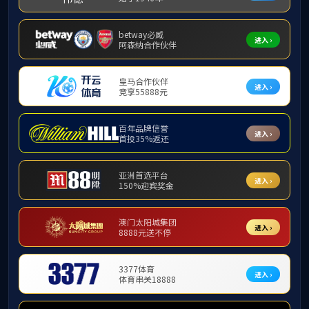
发布时间：2026-04-29
浏览次数：
文章来源：伟德
体育官网
十一支全国高校黄大年式教师团队齐聚BV伟德官方网站。